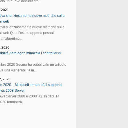
do un nuovo documento...
, 2021
tiva silenziosamente nuove metriche sulle
ni web
tiva silenziosamente nuove metriche sulle
ni web Quest’estate apporta pesanti
all’algoritmo...
, 2020
bilità Zerologon minaccia i controller di
mbre 2020 Secura ha pubblicato un articolo
va una vulnerabilità in...
2, 2020
o 2020 – Microsoft terminerà il supporto
ows 2008 Server
ws Server 2008 e 2008 R2, in data 14
020 terminerà...