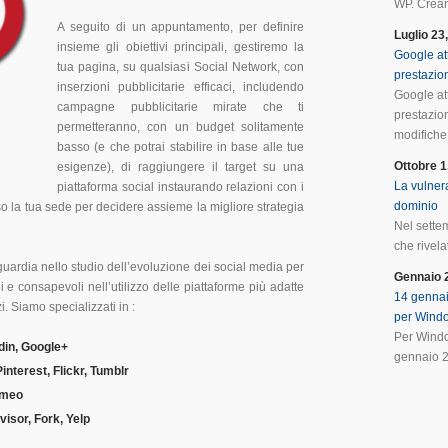
WP. Crean
A seguito di un appuntamento, per definire
Luglio 23
insieme gli obiettivi principali, gestiremo la
Google at
tua pagina, su qualsiasi Social Network, con
prestazio
inserzioni pubblicitarie efficaci, includendo
Google at
campagne pubblicitarie mirate che ti
prestazio
permetteranno, con un budget solitamente
modifiche 
basso (e che potrai stabilire in base alle tue
Ottobre 1
esigenze), di raggiungere il target su una
La vulnera
piattaforma social instaurando relazioni con i
dominio
so la tua sede per decidere assieme la migliore strategia
Nel sette
che rivela
uardia nello studio dell’evoluzione dei social media per
Gennaio 
i e consapevoli nell’utilizzo delle piattaforme più adatte
14 gennai
i. Siamo specializzati in :
per Wind
Per Windo
din, Google+
gennaio 2
nterest, Flickr, Tumblr
imeo
visor, Fork, Yelp