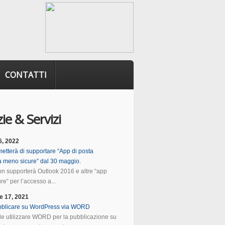
CONTATTI
ie & Servizi
6, 2022
etterà di supportare “App di posta
ca meno sicure” dal 30 maggio.
n supporterà Outlook 2016 e altre “app
e” per l’accesso a...
e 17, 2021
blicare su WordPress via WORD
ile utilizzare WORD per la pubblicazione su