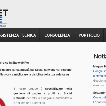
SSISTENZA TECNICA
CONSULENZA
PORTFOLIO
Notiz
ervice
in
Sito web Per
Maggio 1
i gestire la tua attività sui Social network
Hai bisogno
Google sm
Network e migliorare la visibilità della tua attività su
elettroni
Google no
meno sicur
Il nostro gruppo è
specializzato nella
Settembr
gestione di pagine e profili su Social
Come pub
Network
, per attività e negozi a Antella/Prato
E’ possib
e nel territorio Fiorentino.