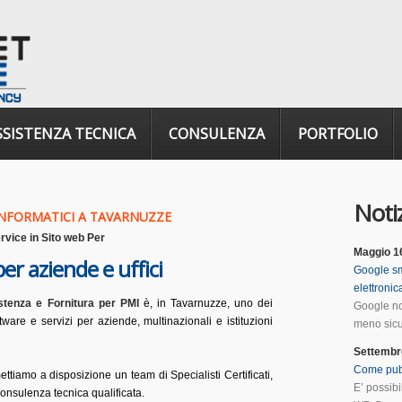
SSISTENZA TECNICA
CONSULENZA
PORTFOLIO
Notiz
INFORMATICI A TAVARNUZZE
rvice
in
Sito web Per
Maggio 1
er aziende e uffici
Google sm
elettroni
stenza e Fornitura per PMI
è, in Tavarnuzze, uno dei
Google no
ftware e servizi per aziende, multinazionali e istituzioni
meno sicur
Settembr
Come pub
mettiamo a disposizione un team di Specialisti Certificati,
E’ possib
onsulenza tecnica qualificata.