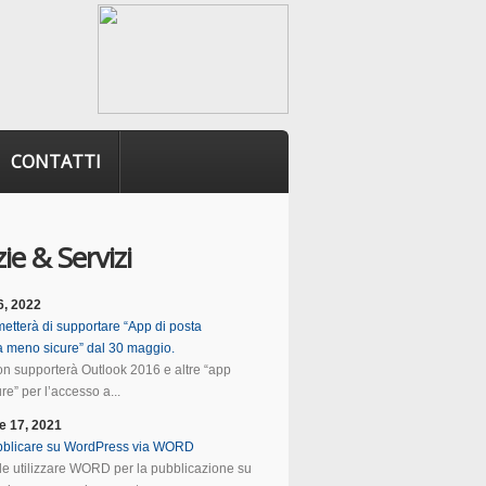
CONTATTI
ie & Servizi
6, 2022
etterà di supportare “App di posta
ca meno sicure” dal 30 maggio.
n supporterà Outlook 2016 e altre “app
e” per l’accesso a...
e 17, 2021
blicare su WordPress via WORD
ile utilizzare WORD per la pubblicazione su