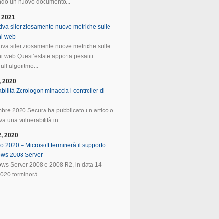
do un nuovo documento...
, 2021
tiva silenziosamente nuove metriche sulle
ni web
tiva silenziosamente nuove metriche sulle
ni web Quest’estate apporta pesanti
all’algoritmo...
, 2020
bilità Zerologon minaccia i controller di
mbre 2020 Secura ha pubblicato un articolo
va una vulnerabilità in...
2, 2020
o 2020 – Microsoft terminerà il supporto
ows 2008 Server
ws Server 2008 e 2008 R2, in data 14
020 terminerà...