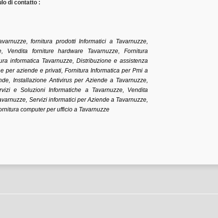
o di contatto :
avarnuzze, fornitura prodotti Informatici a Tavarnuzze,
 Vendita forniture hardware Tavarnuzze, Fornitura
tura informatica Tavarnuzze, Distribuzione e assistenza
e per aziende e privati, Fornitura Informatica per Pmi a
nde, Installazione Antivirus per Aziende a Tavarnuzze,
vizi e Soluzioni Informatiche a Tavarnuzze, Vendita
avarnuzze, Servizi informatici per Aziende a Tavarnuzze,
Fornitura computer per ufficio a Tavarnuzze