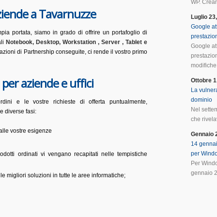
WP. Crean
Aziende a Tavarnuzze
Luglio 23
Google at
a portata, siamo in grado di offrire un portafoglio di
prestazio
ali
Notebook, Desktop, Workstation , Server , Tablet e
Google at
icazioni di Partnership conseguite, ci rende il vostro primo
prestazio
modifiche 
per aziende e uffici
Ottobre 1
La vulnera
dominio
rdini e le vostre richieste di offerta puntualmente,
Nel sette
e diverse fasi:
che rivela
alle vostre esigenze
Gennaio 
14 gennai
per Wind
dotti ordinati vi vengano recapitati nelle tempistiche
Per Windo
gennaio 2
 migliori soluzioni in tutte le aree informatiche;