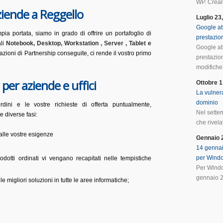
WP. Crean
ziende a Reggello
Luglio 23
Google at
a portata, siamo in grado di offrire un portafoglio di
prestazio
ali
Notebook, Desktop, Workstation , Server , Tablet e
Google at
icazioni di Partnership conseguite, ci rende il vostro primo
prestazio
modifiche 
per aziende e uffici
Ottobre 1
La vulnera
dominio
rdini e le vostre richieste di offerta puntualmente,
Nel sette
e diverse fasi:
che rivela
alle vostre esigenze
Gennaio 
14 gennai
per Wind
dotti ordinati vi vengano recapitati nelle tempistiche
Per Windo
gennaio 2
 migliori soluzioni in tutte le aree informatiche;