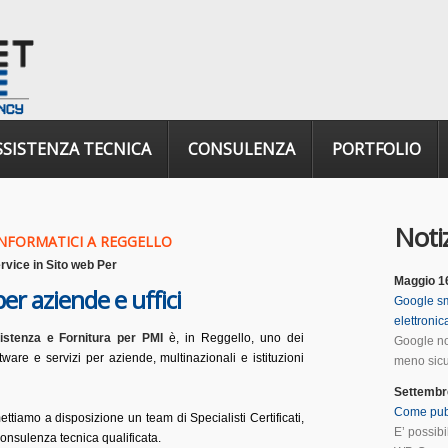
SSISTENZA TECNICA
CONSULENZA
PORTFOLIO
Notiz
INFORMATICI A REGGELLO
rvice
in
Sito web Per
Maggio 1
er aziende e uffici
Google sm
elettroni
istenza e Fornitura per PMI
è, in Reggello, uno dei
Google no
ftware e servizi per aziende, multinazionali e istituzioni
meno sicur
Settembr
Come pub
mettiamo a disposizione un team di Specialisti Certificati,
E’ possib
onsulenza tecnica qualificata.