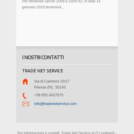
Per Windows Server 2008 e 2008 R2, in data 14
gennaio 2020 terminerà...
I NOSTRI CONTATTI
TRADE NET SERVICE
Via di Cammori 15/17
Firenze (FI)
,
50145
+39 055-3437075
info@tradenetservice.com
Per informazioni e contatti: Trade Net Service di D.Lombardi -