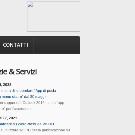
CONTATTI
ie & Servizi
6, 2022
etterà di supportare “App di posta
ca meno sicure” dal 30 maggio.
n supporterà Outlook 2016 e altre “app
e” per l’accesso a...
e 17, 2021
blicare su WordPress via WORD
ile utilizzare WORD per la pubblicazione su