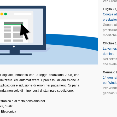
WP. Crean
Luglio 23
Google at
prestazio
Google at
prestazio
modifiche 
Ottobre 1
La vulnera
dominio
Nel sette
che rivela
Gennaio 
o digitale, introdotta con la legge finanziaria 2008, che
14 gennai
timizzare ed automatizzare i processi di emissione e
per Wind
uplicazioni e riduzione di errori nei pagamenti. Si parla
Per Windo
enda, non solo di minor costi di stampa e spedizione.
gennaio 2
ettronica e al resto pensiamo noi.
li, quali:
 Elettronica