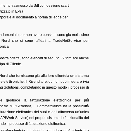
ocumento trasmesso da SdI con gestione scarti
izzato in Extra.
emporale al documento a norma di legge per
ondamentale per non avere pensieri: sono già moltissime
ze Nord
che si sono affidati a
TradeNetService per
ronica
nostra offerta, sono elencati di seguito. Si fornisce anche
ipo di Cliente.
Nord che forniscono già alla loro clientela un sistema
re elettroniche
. Il Rivenditore, quindi, può integrare (via
ing Solutions, completando in questo modo il processo di
 gestisce la fatturazione elettronica per più
rvizio Multi Azienda, il Commercialista ha la possibilità
turazione elettronica dei suoi clienti attraverso un’unica
 API/Web-Service) nel proprio sistema le funzionalità del
o il processo di fatturazione elettronica.
 professionista
. La singola azienda o professionista a