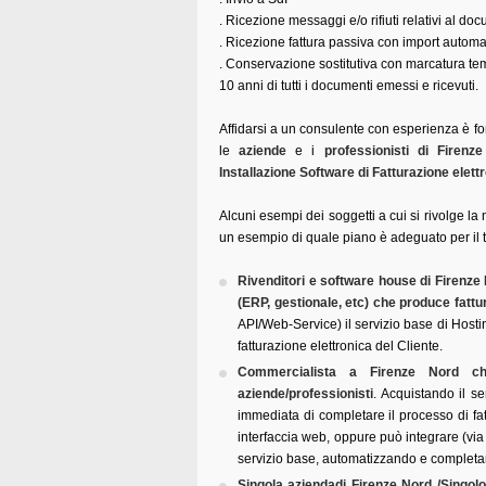
. Ricezione messaggi e/o rifiuti relativi al d
. Ricezione fattura passiva con import automat
. Conservazione sostitutiva con marcatura t
10 anni di tutti i documenti emessi e ricevuti.
Affidarsi a un consulente con esperienza è f
le
aziende
e i
professionisti di Firen
Installazione Software di Fatturazione elett
Alcuni esempi dei soggetti a cui si rivolge la 
un esempio di quale piano è adeguato per il t
Rivenditori e software house di Firenze 
(ERP, gestionale, etc) che produce fattu
API/Web-Service) il servizio base di Host
fatturazione elettronica del Cliente.
Commercialista a Firenze Nord che
aziende/professionisti
. Acquistando il se
immediata di completare il processo di fat
interfaccia web, oppure può integrare (via
servizio base, automatizzando e completand
Singola aziendadi Firenze Nord /Singolo