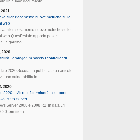
do un nuovo documento...
, 2021
tiva silenziosamente nuove metriche sulle
ni web
tiva silenziosamente nuove metriche sulle
ni web Quest’estate apporta pesanti
all’algoritmo...
, 2020
bilità Zerologon minaccia i controller di
mbre 2020 Secura ha pubblicato un articolo
va una vulnerabilità in...
2, 2020
o 2020 – Microsoft terminerà il supporto
ows 2008 Server
ws Server 2008 e 2008 R2, in data 14
020 terminerà...