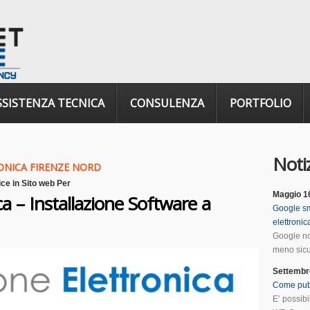
SSISTENZA TECNICA
CONSULENZA
PORTFOLIO
Notiz
ONICA FIRENZE NORD
ice
in
Sito web Per
Maggio 1
ca – Installazione Software a
Google sm
elettroni
Google no
meno sicur
Settembr
Come pub
E’ possib