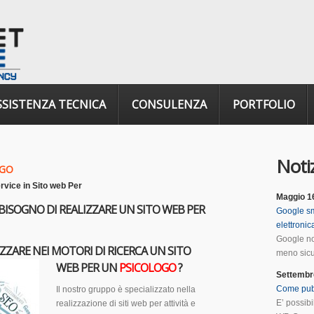
SSISTENZA TECNICA
CONSULENZA
PORTFOLIO
Notiz
OGO
rvice
in
Sito web Per
Maggio 1
 BISOGNO DI REALIZZARE UN SITO WEB PER
Google sm
elettroni
Google no
IZZARE NEI MOTORI DI RICERCA UN SITO
meno sicur
WEB PER UN
PSICOLOGO
?
Settembr
Come pub
Il nostro gruppo è specializzato nella
E’ possib
realizzazione di siti web per attività e