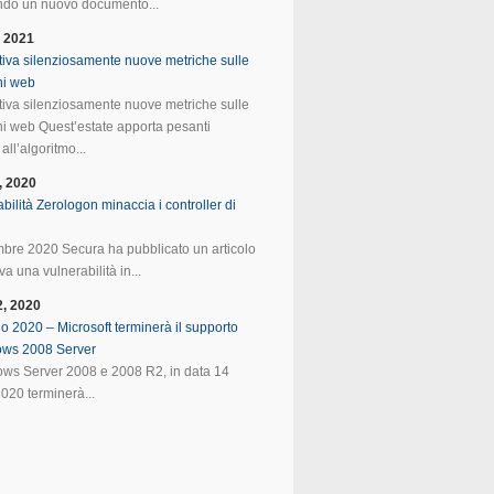
do un nuovo documento...
, 2021
tiva silenziosamente nuove metriche sulle
ni web
tiva silenziosamente nuove metriche sulle
ni web Quest’estate apporta pesanti
all’algoritmo...
, 2020
bilità Zerologon minaccia i controller di
mbre 2020 Secura ha pubblicato un articolo
va una vulnerabilità in...
2, 2020
o 2020 – Microsoft terminerà il supporto
ows 2008 Server
ws Server 2008 e 2008 R2, in data 14
020 terminerà...