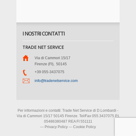
I NOSTRI CONTATTI
TRADE NET SERVICE
Via di Cammori 15/17
Firenze (FI)
,
50145
+39 055-3437075
info@tradenetservice.com
Per informazioni e contatti: Trade Net Service di D.Lombardi -
Via di Cammori 15/17 50145 Firenze. Tel/Fax 055.3437075 P.I.
05486380487 REA FI 551111
---
Privacy Policy
---
Cookie Policy