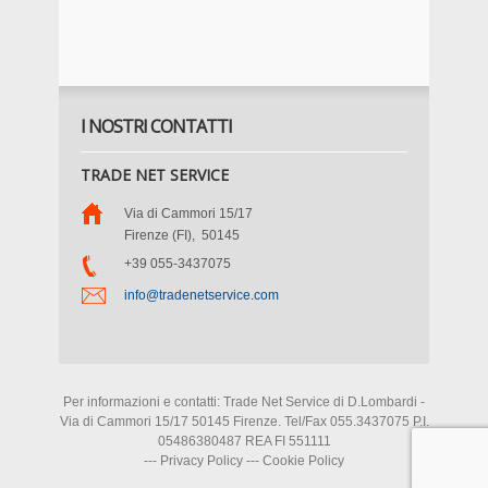
I NOSTRI CONTATTI
TRADE NET SERVICE
Via di Cammori 15/17
Firenze (FI)
,
50145
+39 055-3437075
info@tradenetservice.com
Per informazioni e contatti: Trade Net Service di D.Lombardi -
Via di Cammori 15/17 50145 Firenze. Tel/Fax 055.3437075 P.I.
05486380487 REA FI 551111
---
Privacy Policy
---
Cookie Policy