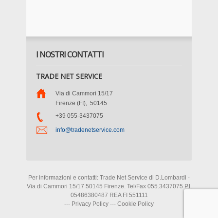
I NOSTRI CONTATTI
TRADE NET SERVICE
Via di Cammori 15/17
Firenze (FI)
,
50145
+39 055-3437075
info@tradenetservice.com
Per informazioni e contatti: Trade Net Service di D.Lombardi -
Via di Cammori 15/17 50145 Firenze. Tel/Fax 055.3437075 P.I.
05486380487 REA FI 551111
---
Privacy Policy
---
Cookie Policy