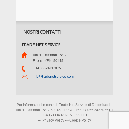
I NOSTRI CONTATTI
TRADE NET SERVICE
Via di Cammori 15/17
Firenze (FI)
,
50145
+39 055-3437075
info@tradenetservice.com
Per informazioni e contatti: Trade Net Service di D.Lombardi -
Via di Cammori 15/17 50145 Firenze. Tel/Fax 055.3437075 P.I.
05486380487 REA FI 551111
---
Privacy Policy
---
Cookie Policy