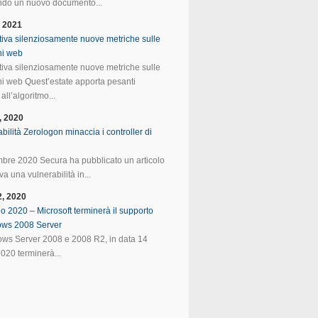
do un nuovo documento...
, 2021
tiva silenziosamente nuove metriche sulle
ni web
tiva silenziosamente nuove metriche sulle
ni web Quest’estate apporta pesanti
all’algoritmo...
, 2020
bilità Zerologon minaccia i controller di
mbre 2020 Secura ha pubblicato un articolo
va una vulnerabilità in...
2, 2020
o 2020 – Microsoft terminerà il supporto
ows 2008 Server
ws Server 2008 e 2008 R2, in data 14
020 terminerà...