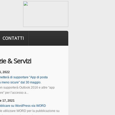
CONTATTI
ie & Servizi
6, 2022
etterà di supportare “App di posta
ca meno sicure” dal 30 maggio.
n supporterà Outlook 2016 e altre “app
e” per l’accesso a...
e 17, 2021
blicare su WordPress via WORD
ile utilizzare WORD per la pubblicazione su