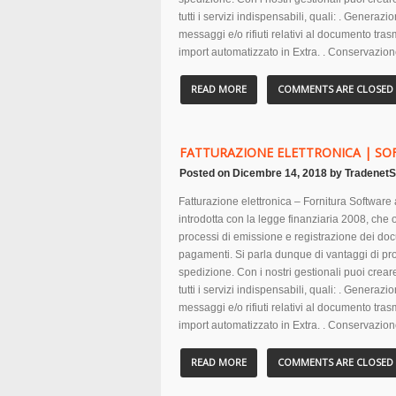
tutti i servizi indispensabili, quali: . Generaz
messaggi e/o rifiuti relativi al documento tra
import automatizzato in Extra. . Conservazion
READ MORE
COMMENTS ARE CLOSED
FATTURAZIONE ELETTRONICA | S
Posted on
Dicembre 14, 2018
by
TradenetS
Fatturazione elettronica – Fornitura Software a
introdotta con la legge finanziaria 2008, che 
processi di emissione e registrazione dei docu
pagamenti. Si parla dunque di vantaggi di pro
spedizione. Con i nostri gestionali puoi creare
tutti i servizi indispensabili, quali: . Generaz
messaggi e/o rifiuti relativi al documento tra
import automatizzato in Extra. . Conservazion
READ MORE
COMMENTS ARE CLOSED