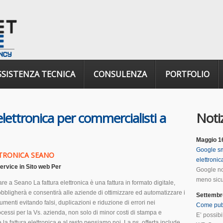
SSISTENZA TECNICA
CONSULENZA
PORTFOLIO
elettronica per commercialisti a
Notiz
Maggio 1
Google sm
TRONICA SEANO
elettroni
ervice
in
Sito web Per
Google no
meno sicur
re a Seano La fattura elettronica è una fattura in formato digitale,
obbligherà e consentirà alle aziende di ottimizzare ed automatizzare i
Settembr
menti evitando falsi, duplicazioni e riduzione di errori nei
Come pub
cessi per la Vs. azienda, non solo di minor costi di stampa e
E’ possib
 la fattura elettronica e al resto pensiamo noi. La ns. offerta include