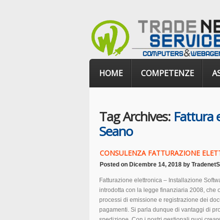
HOME
COMPETENZE
A
Tag Archives:
Fattura 
Seano
CONSULENZA FATTURAZIONE ELET
Posted on
Dicembre 14, 2018
by
TradenetS
Fatturazione elettronica – Installazione Softwa
introdotta con la legge finanziaria 2008, che 
processi di emissione e registrazione dei docu
pagamenti. Si parla dunque di vantaggi di pro
spedizione. Con i nostri gestionali puoi creare