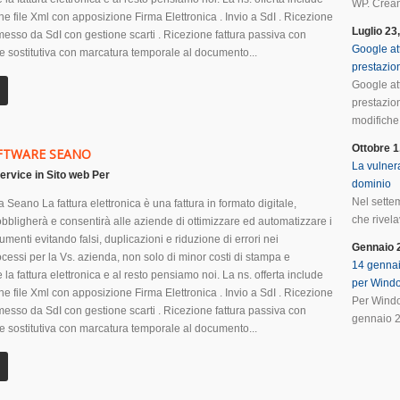
WP. Crean
ione file Xml con apposizione Firma Elettronica . Invio a SdI . Ricezione
Luglio 23
smesso da SdI con gestione scarti . Ricezione fattura passiva con
Google at
e sostitutiva con marcatura temporale al documento...
prestazio
Google at
prestazio
modifiche 
Ottobre 1
OFTWARE SEANO
La vulnera
ervice
in
Sito web Per
dominio
Nel sette
 Seano La fattura elettronica è una fattura in formato digitale,
che rivela
obbligherà e consentirà alle aziende di ottimizzare ed automatizzare i
menti evitando falsi, duplicazioni e riduzione di errori nei
Gennaio 
cessi per la Vs. azienda, non solo di minor costi di stampa e
14 gennai
 la fattura elettronica e al resto pensiamo noi. La ns. offerta include
per Wind
ione file Xml con apposizione Firma Elettronica . Invio a SdI . Ricezione
Per Windo
smesso da SdI con gestione scarti . Ricezione fattura passiva con
gennaio 2
e sostitutiva con marcatura temporale al documento...