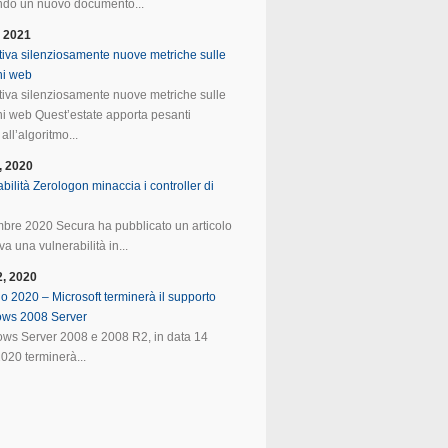
do un nuovo documento...
, 2021
tiva silenziosamente nuove metriche sulle
ni web
tiva silenziosamente nuove metriche sulle
ni web Quest’estate apporta pesanti
all’algoritmo...
, 2020
bilità Zerologon minaccia i controller di
mbre 2020 Secura ha pubblicato un articolo
va una vulnerabilità in...
2, 2020
o 2020 – Microsoft terminerà il supporto
ows 2008 Server
ws Server 2008 e 2008 R2, in data 14
020 terminerà...