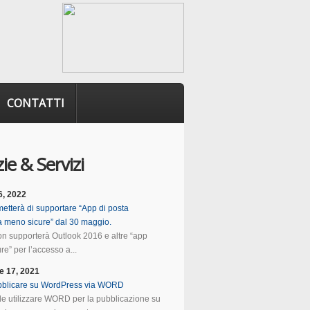
CONTATTI
ie & Servizi
6, 2022
etterà di supportare “App di posta
ca meno sicure” dal 30 maggio.
n supporterà Outlook 2016 e altre “app
e” per l’accesso a...
e 17, 2021
blicare su WordPress via WORD
ile utilizzare WORD per la pubblicazione su