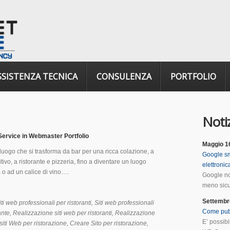
SSISTENZA TECNICA
CONSULENZA
PORTFOLIO
Notiz
Service
in
Webmaster Portfolio
Maggio 1
 luogo che si trasforma da bar per una ricca colazione, a
Google sm
ivo, a ristorante e pizzeria, fino a diventare un luogo
elettroni
 o ad un calice di vino….
Google no
meno sicur
Settembr
Siti web professionali per ristoranti, Siti web professionali
Come pub
ante
, Realizzazione siti web per
ristoranti
, Realizzazione
E’ possib
e siti Web per ristorazione, Creare Sito per
ristorazione
,