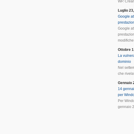
WP. Crean
Luglio 23
Google at
prestazio
Google at
prestazio
modifiche 
Ottobre 1
La vulnera
dominio
Nel sette
che rivela
Gennaio 
14 gennai
per Wind
Per Windo
gennaio 2