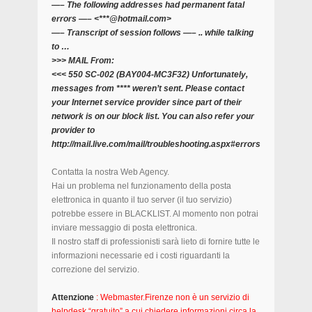
—– The following addresses had permanent fatal
errors —– <***@hotmail.com>
—– Transcript of session follows —– .. while talking
to …
>>> MAIL From:
<<< 550 SC-002 (BAY004-MC3F32) Unfortunately,
messages from **** weren’t sent. Please contact
your Internet service provider since part of their
network is on our block list. You can also refer your
provider to
http://mail.live.com/mail/troubleshooting.aspx#errors.
Contatta la nostra Web Agency.
Hai un problema nel funzionamento della posta
elettronica in quanto il tuo server (il tuo servizio)
potrebbe essere in BLACKLIST. Al momento non potrai
inviare messaggio di posta elettronica.
Il nostro staff di professionisti sarà lieto di fornire tutte le
informazioni necessarie ed i costi riguardanti la
correzione del servizio.
Attenzione
: Webmaster.Firenze non è un servizio di
helpdesk “gratuito” a cui chiedere informazioni circa la