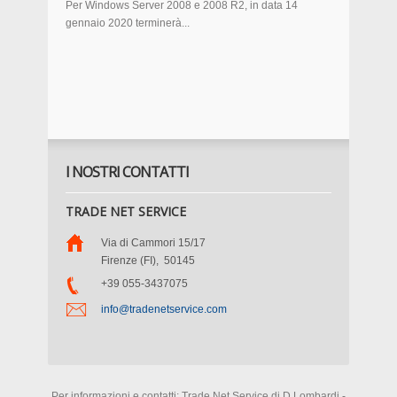
Per Windows Server 2008 e 2008 R2, in data 14
gennaio 2020 terminerà...
I NOSTRI CONTATTI
TRADE NET SERVICE
Via di Cammori 15/17
Firenze (FI)
,
50145
+39 055-3437075
info@tradenetservice.com
Per informazioni e contatti: Trade Net Service di D.Lombardi -