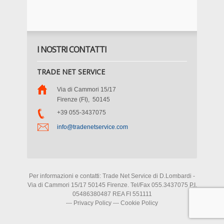
I NOSTRI CONTATTI
TRADE NET SERVICE
Via di Cammori 15/17
Firenze (FI)
,
50145
+39 055-3437075
info@tradenetservice.com
Per informazioni e contatti: Trade Net Service di D.Lombardi -
Via di Cammori 15/17 50145 Firenze. Tel/Fax 055.3437075 P.I.
05486380487 REA FI 551111
---
Privacy Policy
---
Cookie Policy