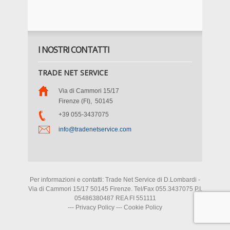
I NOSTRI CONTATTI
TRADE NET SERVICE
Via di Cammori 15/17
Firenze (FI)
,
50145
+39 055-3437075
info@tradenetservice.com
Per informazioni e contatti: Trade Net Service di D.Lombardi -
Via di Cammori 15/17 50145 Firenze. Tel/Fax 055.3437075 P.I.
05486380487 REA FI 551111
---
Privacy Policy
---
Cookie Policy