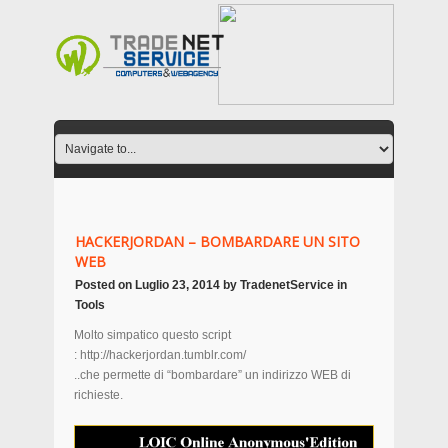
HACKERJORDAN – BOMBARDARE UN SITO
WEB
Posted on
Luglio 23, 2014
by
TradenetService
in
Tools
Molto simpatico questo script
: http://hackerjordan.tumblr.com/
..che permette di “bombardare” un indirizzo WEB di
richieste.