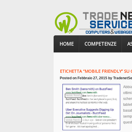
HOME
COMPETENZE
A
ETICHETTA “MOBILE FRIENDLY” SU
Posted on
Febbraio 27, 2015
by
TradenetSe
Abbia
ottimi
scher
table
basat
sempl
quest