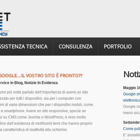
SSISTENZA TECNICA
CONSULENZA
PORTFOLIO
Notiz
 GOOGLE….IL VOSTRO SITO È PRONTO??
rvice
in
Blog
,
Notizie In Evidenza
Maggio 1
mo più volte parlato dell’importanza di avere un sito
Google sm
zzato per tutti i dispositivi, sia per i computer con
elettroni
mi di varie dimensioni che per i dispositivi mobili, come
Google no
t e smartphone. Avere un sito responsive, specie se
meno sicur
o su CMS come Joomla o WordPress, è reso molto
Settembr
ice dall’esistenza di moltissimi temi che hanno proprio
Come pub
a caratteristica di reattività allo schermo.
E’ possib