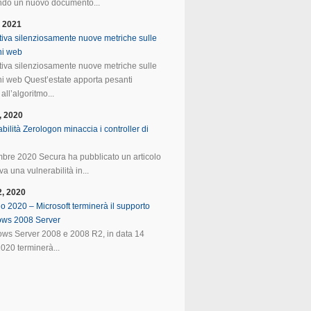
do un nuovo documento...
, 2021
tiva silenziosamente nuove metriche sulle
ni web
tiva silenziosamente nuove metriche sulle
ni web Quest’estate apporta pesanti
all’algoritmo...
, 2020
bilità Zerologon minaccia i controller di
mbre 2020 Secura ha pubblicato un articolo
va una vulnerabilità in...
2, 2020
o 2020 – Microsoft terminerà il supporto
ows 2008 Server
ws Server 2008 e 2008 R2, in data 14
020 terminerà...