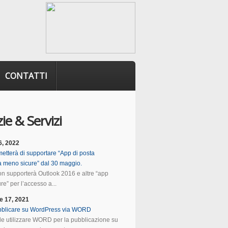
CONTATTI
ie & Servizi
6, 2022
etterà di supportare “App di posta
ca meno sicure” dal 30 maggio.
n supporterà Outlook 2016 e altre “app
e” per l’accesso a...
e 17, 2021
blicare su WordPress via WORD
ile utilizzare WORD per la pubblicazione su