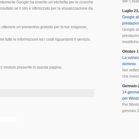
WP. Crean
temente Google ha inserito un’etichetta per le ricerche
risultato se il sito è ottimizzato per la visualizzazione da
Luglio 23
Google at
prestazio
 ottenere un preventivo gratuito per le tue esigenze,
Google at
prestazio
nire tutte le informazioni ed i costi riguardanti il servizio.
modifiche 
Ottobre 1
La vulnera
dominio
 il modulo presente in questa pagina:
Nel sette
che rivela
Gennaio 
14 gennai
per Wind
Per Windo
gennaio 2