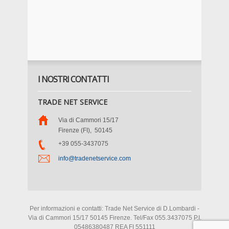
I NOSTRI CONTATTI
TRADE NET SERVICE
Via di Cammori 15/17
Firenze (FI)
,
50145
+39 055-3437075
info@tradenetservice.com
Per informazioni e contatti: Trade Net Service di D.Lombardi -
Via di Cammori 15/17 50145 Firenze. Tel/Fax 055.3437075 P.I.
05486380487 REA FI 551111