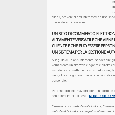
h
in
S
clienti, ricevere clienti interessati ad una sp
in una determinata zona…
UN SITO DI COMMERCIO ELETTRON
ALTAMENTE VERSATILE CHE VIENE 
CLIENTE E CHE PUÒ ESSERE PERSON
UN SISTEMA PER LA GESTIONE AU
A seguito di un appuntamento, per definire gli o
verrà creato un sito web elegante e diretto co
visualizzato correttamente su smartphone, Tabl
web, oltre che godere di tutte le funzionalità u
personale.
Per maggiori informazioni, per richiedere un
contattarci tramite il nostro
MODULO INFORM
Creazione sito web Vendita OnLine, Creazion
web Vendita On-Line integratori alimentari, C