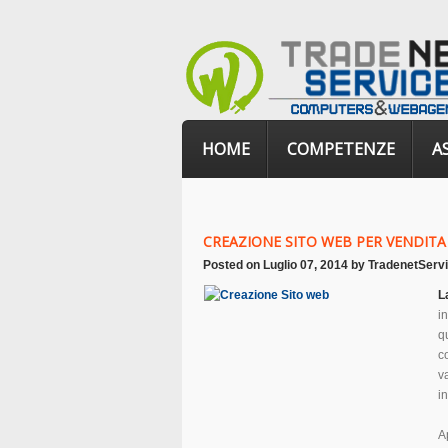
HOME
COMPETENZE
A
CREAZIONE SITO WEB PER VENDITA 
Posted on
Luglio 07, 2014
by
TradenetServ
L
in
q
c
v
i
A