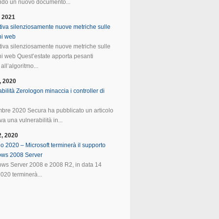
do un nuovo documento...
, 2021
tiva silenziosamente nuove metriche sulle
ni web
tiva silenziosamente nuove metriche sulle
ni web Quest’estate apporta pesanti
all’algoritmo...
, 2020
bilità Zerologon minaccia i controller di
mbre 2020 Secura ha pubblicato un articolo
va una vulnerabilità in...
2, 2020
o 2020 – Microsoft terminerà il supporto
ows 2008 Server
ws Server 2008 e 2008 R2, in data 14
020 terminerà...