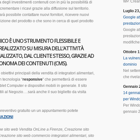
WP. Crean
a degli investimenti contenuti con in più la possibilità di
crementare i ricavi grazie alla diffusione sul territorio.
Luglio 23
arà possibile contattare nuovi fornitori, ricevere nuovi
Google at
edizione del prodotto o che sono in cerca di quel prodotto
prestazio
Google at
prestazio
ICO È UNO STRUMENTO FLESSIBILE E
modifiche 
REALIZZATO SU MISURA DELL’ATTIVITÀ
Ottobre 1
ALIZZATO, DAL CLIENTE STESSO, GRAZIE AD
La vulnera
TONOMA DEI CONTENUTI (CMS).
dominio
Nel sette
biettivi principali della vendita di integratori alimentari,
che rivela
n tecnologia “
responsive
” che permetterà di essere
et Computer e dispositivi mobili in generale. Il sito
Gennaio 
tili al Negozio….sarà anche il suo biglietto da visita
14 gennai
per Wind
Per Windo
 preventivo gratuito un un appuntamento potete
gennaio 2
AZIONI
e sito web Vendita OnLine a Firenze, Creazione sito
reazione sito web commercio integratori alimentari, sito