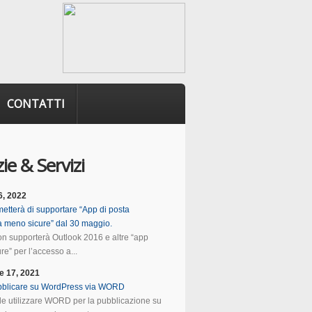
CONTATTI
ie & Servizi
6, 2022
etterà di supportare “App di posta
ca meno sicure” dal 30 maggio.
n supporterà Outlook 2016 e altre “app
e” per l’accesso a...
e 17, 2021
blicare su WordPress via WORD
ile utilizzare WORD per la pubblicazione su