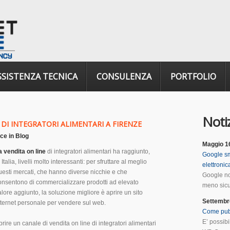
SSISTENZA TECNICA
CONSULENZA
PORTFOLIO
Notiz
DI INTEGRATORI ALIMENTARI A FIRENZE
ice
in
Blog
Maggio 1
a vendita on line
di integratori alimentari ha raggiunto,
Google sm
 Italia, livelli molto interessanti: per sfruttare al meglio
elettroni
uesti mercati, che hanno diverse nicchie e che
Google no
onsentono di commercializzare prodotti ad elevato
meno sicur
alore aggiunto, la soluzione migliore è aprire un sito
Settembr
nternet personale per vendere sul web.
Come pub
E’ possib
prire un canale di vendita on line di integratori alimentari