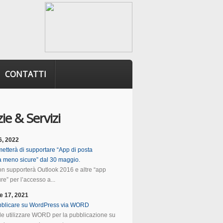
CONTATTI
ie & Servizi
6, 2022
etterà di supportare “App di posta
ca meno sicure” dal 30 maggio.
n supporterà Outlook 2016 e altre “app
e” per l’accesso a...
e 17, 2021
blicare su WordPress via WORD
ile utilizzare WORD per la pubblicazione su