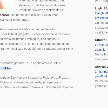
A seguito di un appuntamento, per
WP. Crean
definire gli obiettivi principali, verrà
Luglio 23
creato un sito web accattivante ed
Google at
onsive
” che permetterà di essere visualizzato
prestazio
ivi mobili in generale.
Google at
prestazio
della Squadra di Pallavolo per decidere la
modifiche 
le specifiche di progetto. Successivamente verrà creato
Pallavolo includendo immagini, testi originali e
Ottobre 1
 amministrazione del sito per la gestione autonoma dei
La vulnera
 potranno modificare ed aggiungere contenuti con estrema
dominio
Nel sette
che rivela
 preventivo gratuito un un appuntamento potete
Gennaio 
AZIONI
.
14 gennai
per Wind
eazione Sito web per Squadre di Pallavolo
a Firenze,
Per Windo
Pallavolo
, Creazione Sito web per
Squadra di
gennaio 2
i Pallavolo
a
Firenze
, Creazione Sito web per
Squadre