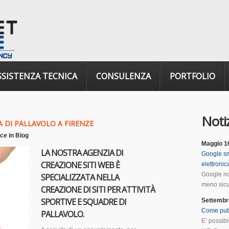
SSISTENZA TECNICA
CONSULENZA
PORTFOLIO
Notiz
 DI PALLAVOLO A FIRENZE
ice
in
Blog
Maggio 1
LA NOSTRA AGENZIA DI
Google sm
CREAZIONE SITI WEB È
elettroni
Google no
SPECIALIZZATA NELLA
meno sicur
CREAZIONE DI SITI PER ATTIVITÀ
SPORTIVE E SQUADRE DI
Settembr
Come pub
PALLAVOLO.
E’ possib