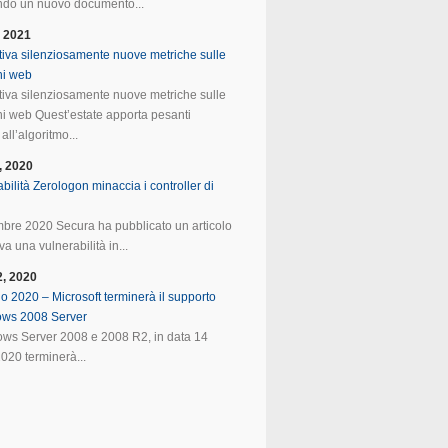
do un nuovo documento...
, 2021
tiva silenziosamente nuove metriche sulle
ni web
tiva silenziosamente nuove metriche sulle
ni web Quest’estate apporta pesanti
all’algoritmo...
, 2020
bilità Zerologon minaccia i controller di
mbre 2020 Secura ha pubblicato un articolo
va una vulnerabilità in...
2, 2020
o 2020 – Microsoft terminerà il supporto
ows 2008 Server
ws Server 2008 e 2008 R2, in data 14
020 terminerà...