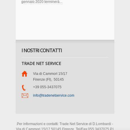
gennaio 2020 terminerà...
I NOSTRI CONTATTI
TRADE NET SERVICE
Via di Cammori 15/17
Firenze (FI)
,
50145
+39 055-3437075
info@tradenetservice.com
Per informazioni e contatti: Trade Net Service di D.Lombardi -
Via di Cammori 15/17 50145 Firenze. Tel/Fax 055.3437075 P.I.