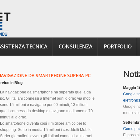
SSISTENZA TECNICA
CONSULENZA
PORTFOLIO
Notiz
A NAVIGAZIONE DA SMARTPHONE SUPERA PC
rvice
in
Blog
Maggio 1
La navigazione da smartphone ha superato quella da
Google sm
pc. Gli italiani connessi a Internet ogni giorno via mobile
elettroni
sono 15 milioni e navigano per 90 minuti; 13 milioni
Google no
quelli connessi da desktop e navigano mediamente 70
meno sicur
minuti al giorno.
Settembr
Lo smartphone diventa così il migliore amico per lo
Come pub
shopping. Sono in media 15 milioni i cosiddetti Mobile
E’ possib
Surfer giornalieri, ovvero gli italiani connessi a Internet