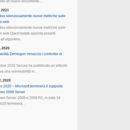
do un nuovo documento...
, 2021
tiva silenziosamente nuove metriche sulle
ni web
tiva silenziosamente nuove metriche sulle
ni web Quest’estate apporta pesanti
all’algoritmo...
, 2020
bilità Zerologon minaccia i controller di
mbre 2020 Secura ha pubblicato un articolo
va una vulnerabilità in...
2, 2020
o 2020 – Microsoft terminerà il supporto
ows 2008 Server
ws Server 2008 e 2008 R2, in data 14
020 terminerà...