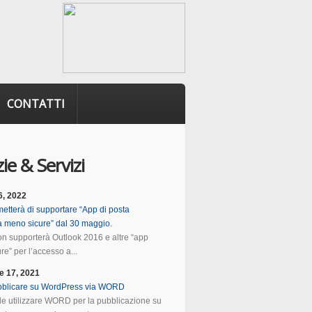
CONTATTI
ie & Servizi
6, 2022
etterà di supportare “App di posta
ca meno sicure” dal 30 maggio.
n supporterà Outlook 2016 e altre “app
e” per l’accesso a...
e 17, 2021
blicare su WordPress via WORD
ile utilizzare WORD per la pubblicazione su