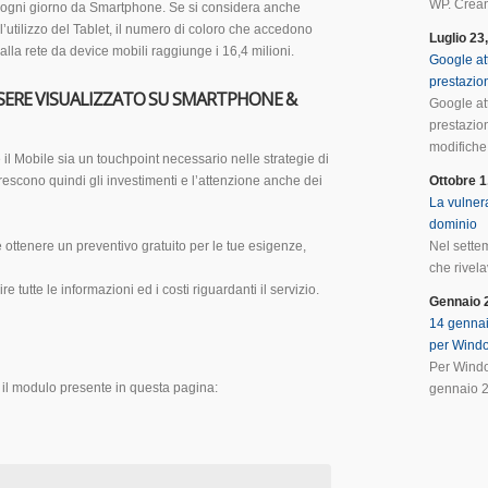
WP. Crean
ogni giorno da Smartphone. Se si considera anche
l’utilizzo del Tablet, il numero di coloro che accedono
Luglio 23
alla rete da device mobili raggiunge i 16,4 milioni.
Google at
prestazio
SSERE VISUALIZZATO SU SMARTPHONE &
Google at
prestazio
modifiche 
l Mobile sia un touchpoint necessario nelle strategie di
rescono quindi gli investimenti e l’attenzione anche dei
Ottobre 1
La vulnera
dominio
 ottenere un preventivo gratuito per le tue esigenze,
Nel sette
che rivela
nire tutte le informazioni ed i costi riguardanti il servizio.
Gennaio 
14 gennai
per Wind
Per Windo
 il modulo presente in questa pagina:
gennaio 2