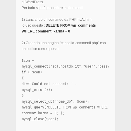
di WordPress.
Per farlo si può procedere in due modi
1) Lanciando un comando da PHPmyAdmin:
io uso questo :
DELETE FROM wp_comments
WHERE comment_karma = 0
2) Creando una pagina “cancella-commenti.php” con
un codice come questo
$con =
mysql_connect("sql.hostdb.it","user","passwd");
if (!$con)
{
die('Could not connect: ' .
mysql_error());
}
mysql_select_db("nome_db", $con);
mysql_query("DELETE FROM wp_comments WHERE
comment_karma = 0;");
mysql_close($con);