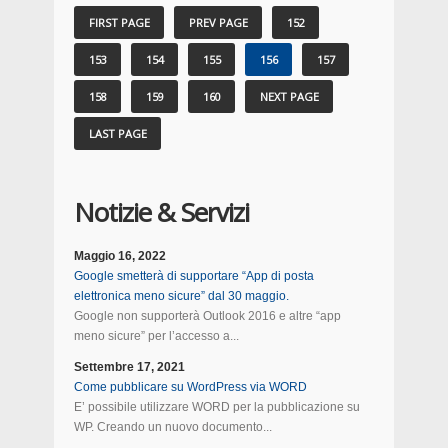
FIRST PAGE
PREV PAGE
152
153
154
155
156
157
158
159
160
NEXT PAGE
LAST PAGE
Notizie & Servizi
Maggio 16, 2022
Google smetterà di supportare “App di posta
elettronica meno sicure” dal 30 maggio.
Google non supporterà Outlook 2016 e altre “app
meno sicure” per l’accesso a...
Settembre 17, 2021
Come pubblicare su WordPress via WORD
E’ possibile utilizzare WORD per la pubblicazione su
WP. Creando un nuovo documento...