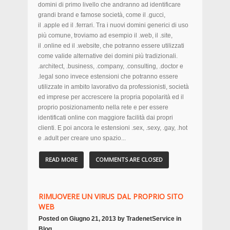
domini di primo livello che andranno ad identificare
grandi brand e famose società, come il .gucci,
il .apple ed il .ferrari. Tra i nuovi domini generici di uso
più comune, troviamo ad esempio il .web, il .site,
il .online ed il .website, che potranno essere utilizzati
come valide alternative dei domini più tradizionali.
.architect, .business, .company, .consulting, .doctor e
.legal sono invece estensioni che potranno essere
utilizzate in ambito lavorativo da professionisti, società
ed imprese per accrescere la propria popolarità ed il
proprio posizionamento nella rete e per essere
identificati online con maggiore facilità dai propri
clienti. E poi ancora le estensioni .sex, .sexy, .gay, .hot
e .adult per creare uno spazio...
READ MORE
COMMENTS ARE CLOSED
RIMUOVERE UN VIRUS DAL PROPRIO SITO
WEB
Posted on
Giugno 21, 2013
by
TradenetService
in
Blog