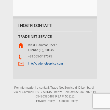
I NOSTRI CONTATTI
TRADE NET SERVICE
Via di Cammori 15/17
Firenze (FI)
,
50145
+39 055-3437075
info@tradenetservice.com
Per informazioni e contatti: Trade Net Service di D.Lombardi -
Via di Cammori 15/17 50145 Firenze. Tel/Fax 055.3437075 P.I.
05486380487 REA FI 551111
---
Privacy Policy
---
Cookie Policy