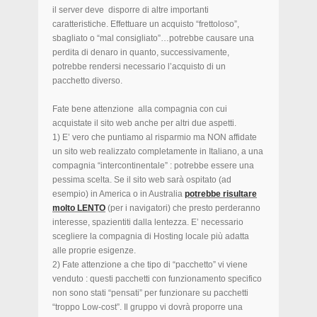
il server deve disporre di altre importanti
caratteristiche. Effettuare un acquisto “frettoloso”,
sbagliato o “mal consigliato”…potrebbe causare una
perdita di denaro in quanto, successivamente,
potrebbe rendersi necessario l’acquisto di un
pacchetto diverso.
Fate bene attenzione alla compagnia con cui
acquistate il sito web anche per altri due aspetti.
1) E’ vero che puntiamo al risparmio ma NON affidate
un sito web realizzato completamente in Italiano, a una
compagnia “intercontinentale” : potrebbe essere una
pessima scelta. Se il sito web sarà ospitato (ad
esempio) in America o in Australia
potrebbe risultare
molto LENTO
(per i navigatori) che presto perderanno
interesse, spazientiti dalla lentezza. E’ necessario
scegliere la compagnia di Hosting locale più adatta
alle proprie esigenze.
2) Fate attenzione a che tipo di “pacchetto” vi viene
venduto : questi pacchetti con funzionamento specifico
non sono stati “pensati” per funzionare su pacchetti
“troppo Low-cost”. Il gruppo vi dovrà proporre una