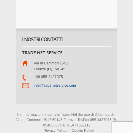
I NOSTRI CONTATTI
TRADE NET SERVICE
Via di Cammori 15/17
Firenze (FI)
,
50145
+39 055-3437075
info@tradenetservice.com
Per informazioni e contatti: Trade Net Service di D.Lombardi -
Via di Cammori 15/17 50145 Firenze. Tel/Fax 055.3437075 P.I.
05486380487 REA FI 551111
---
Privacy Policy
---
Cookie Policy