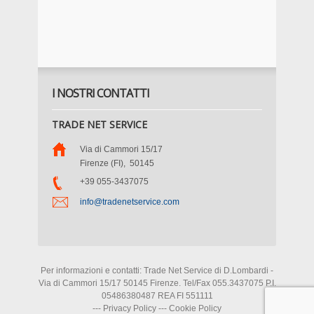
I NOSTRI CONTATTI
TRADE NET SERVICE
Via di Cammori 15/17
Firenze (FI)
,
50145
+39 055-3437075
info@tradenetservice.com
Per informazioni e contatti: Trade Net Service di D.Lombardi -
Via di Cammori 15/17 50145 Firenze. Tel/Fax 055.3437075 P.I.
05486380487 REA FI 551111
---
Privacy Policy
---
Cookie Policy